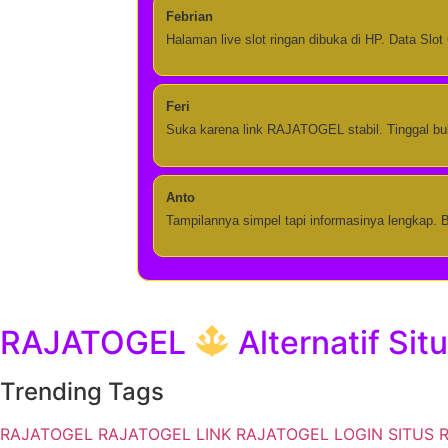
Febrian
Halaman live slot ringan dibuka di HP. Data Slot
Feri
Suka karena link RAJATOGEL stabil. Tinggal buk
Anto
Tampilannya simpel tapi informasinya lengkap. Bu
RAJATOGEL
Alternatif Si
Trending Tags
RAJATOGEL
RAJATOGEL LINK
RAJATOGEL LOGIN
SITUS 