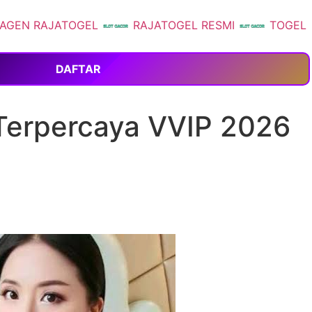
AGEN RAJATOGEL
RAJATOGEL RESMI
TOGEL
DAFTAR
 Terpercaya VVIP 2026