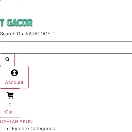
Search On 'RAJATOGEL'
Account
0
Cart
DAFTAR AKUN
Explore Categories