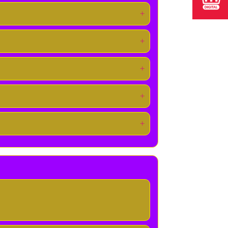
+
+
+
+
+