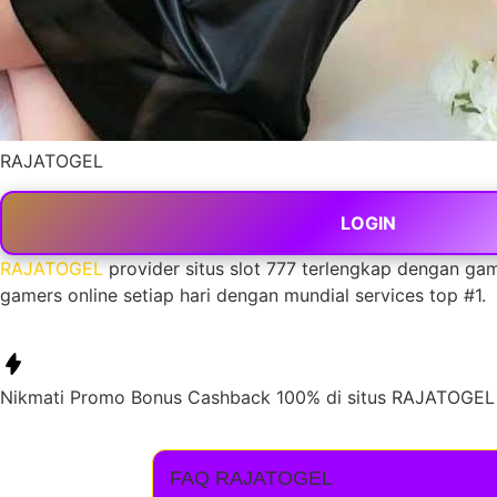
RAJATOGEL
LOGIN
RAJATOGEL
provider situs slot 777 terlengkap dengan g
gamers online setiap hari dengan mundial services top #1.
Nikmati Promo Bonus Cashback 100% di situs
RAJATOGEL
FAQ RAJATOGEL