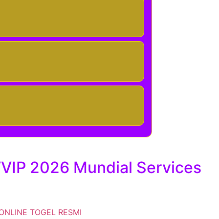
 VVIP 2026 Mundial Services
ONLINE
TOGEL RESMI