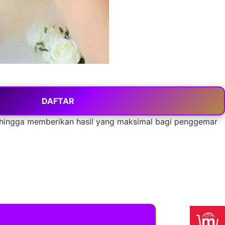
DAFTAR
sehingga memberikan hasil yang maksimal bagi penggemar