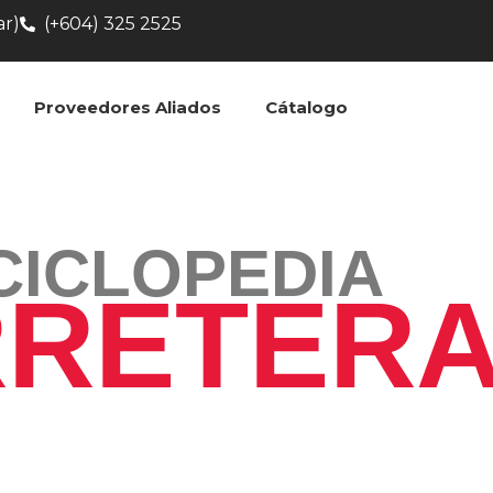
ar)
(+604) 325 2525
Proveedores Aliados
Cátalogo
CICLOPEDIA
RRETER