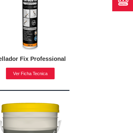
ellador Fix Professional
Ver Ficha Tecnica