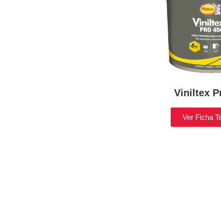
Viniltex P
Ver Ficha T