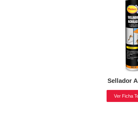
Sellador A
Ver Ficha T