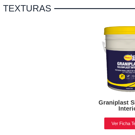
TEXTURAS
Graniplast S
Interi
Ver Ficha T