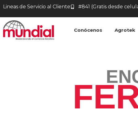
Lineas de Servicio al Cliente:
#841 (Gratis desde celul
Conócenos
Agrotek
EN
FE